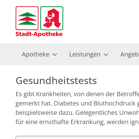
Apotheke
Leistungen
Angeb
Gesundheitstests
Es gibt Krankheiten, von denen der Betroff
Lassen Sie sich von uns auf Ihren Gesundhei
gemerkt hat. Diabetes und Bluthochdruck
Je früher eine latente Erkrankung festgestellt wi
beispielsweise dazu. Gelegentliches Unwoh
für eine ernsthafte Erkrankung, werden ign