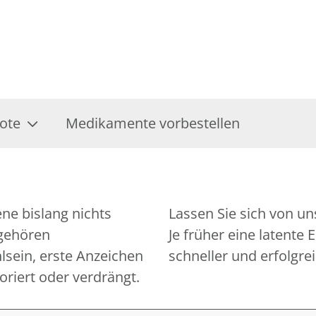
ote
Medikamente vorbestellen
ene bislang nichts
tszustand checken.
 gehören
rd, desto
lsein, erste Anzeichen
schneller und erfolgre
oriert oder verdrängt.