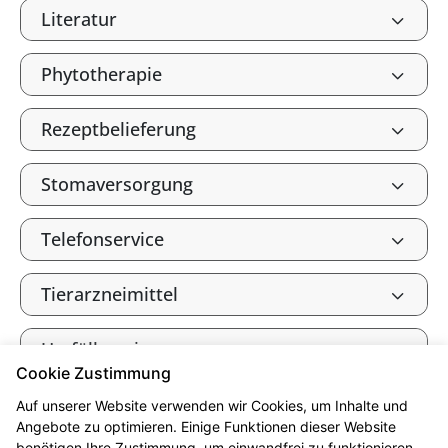
Literatur
Phytotherapie
Rezeptbelieferung
Stomaversorgung
Telefonservice
Tierarzneimittel
Umfüllservice
Cookie Zustimmung
Verbandkasten, Haus- und
Auf unserer Website verwenden wir Cookies, um Inhalte und
Reiseapotheke
Angebote zu optimieren. Einige Funktionen dieser Website
benötigen Ihre Zustimmung, um einwandfrei zu funktionieren.